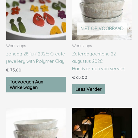
NIET OP VOORRAAD
Workshops
Workshops
zondag 28 juni 2026: Create
Zaterdagochtend 22
jewellery with Polymer Clay
augustus 2026:
Handvormen van servies
€
75,00
€
65,00
Toevoegen Aan
Winkelwagen
Lees Verder