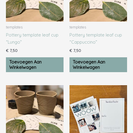
templates
templates
Pottery template leaf cup
Pottery template leaf cup
“Lungo”
“Cappuccino”
€
7,50
€
7,50
Toevoegen Aan
Toevoegen Aan
Winkelwagen
Winkelwagen