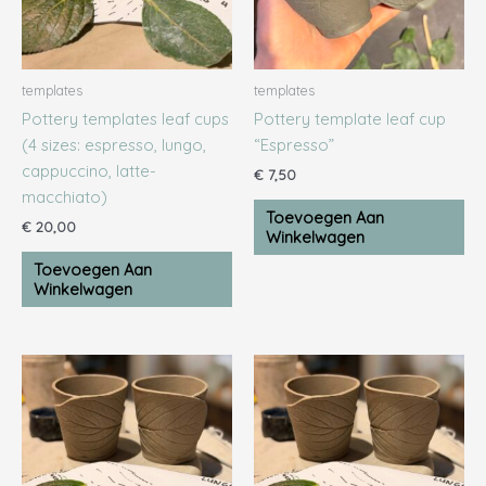
templates
templates
Pottery templates leaf cups
Pottery template leaf cup
(4 sizes: espresso, lungo,
“Espresso”
cappuccino, latte-
€
7,50
macchiato)
Toevoegen Aan
€
20,00
Winkelwagen
Toevoegen Aan
Winkelwagen