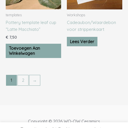
templates
Workshops
Pottery template leaf cup
Cadeaubon/Waardebon
“Latte Macchiato”
voor strippenkaart
€
7,50
Lees Verder
Toevoegen Aan
Winkelwagen
1
2
→
Copyright © 2026 WO-OW Ceramics