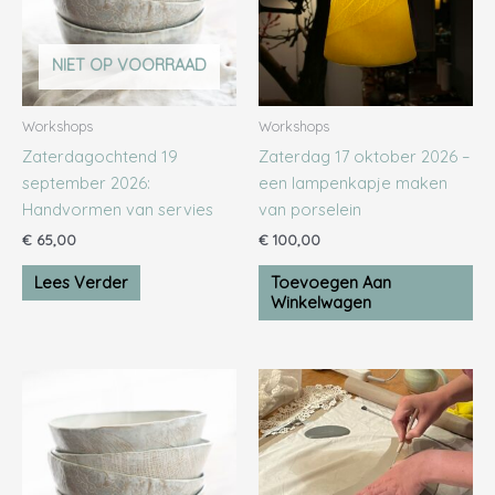
NIET OP VOORRAAD
Workshops
Workshops
Zaterdagochtend 19
Zaterdag 17 oktober 2026 –
september 2026:
een lampenkapje maken
Handvormen van servies
van porselein
€
65,00
€
100,00
Lees Verder
Toevoegen Aan
Winkelwagen
Prijsklasse:
Dit
€ 90,00
product
tot
heeft
€ 455,00
meerder
variaties.