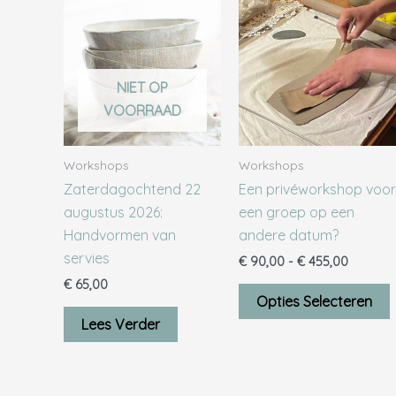
€ 90,00
tot
€ 455,0
h
NIET OP
v
VOORRAAD
o
Workshops
Workshops
Zaterdagochtend 22
Een privéworkshop voor
augustus 2026:
een groep op een
Handvormen van
andere datum?
servies
€
90,00
-
€
455,00
€
65,00
Opties Selecteren
Lees Verder