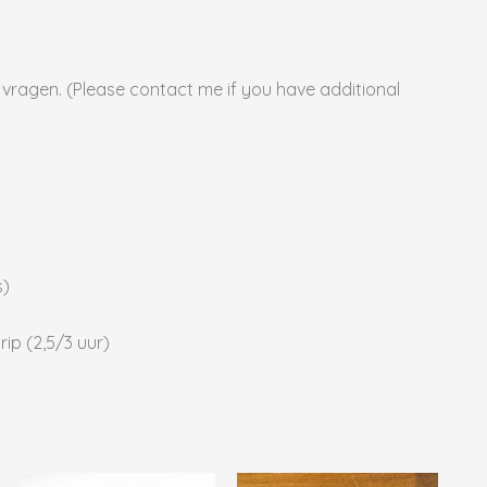
 vragen. (Please contact me if you have additional
s)
rip (2,5/3 uur)
se:
Prijsklasse:
it
Dit