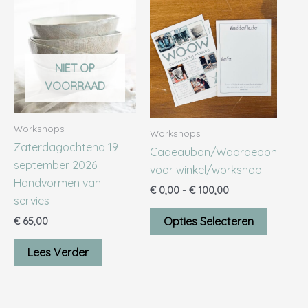
€ 0,00
product
product
tot
0
€ 100,00
eeft
heeft
meerdere
meerde
NIET OP
ariaties.
variaties
VOORRAAD
Deze
Deze
ptie
optie
kan
kan
Workshops
Workshops
gekozen
gekoze
Zaterdagochtend 19
Cadeaubon/Waardebon
worden
worden
september 2026:
voor winkel/workshop
op
op
Handvormen van
€
0,00
-
€
100,00
de
de
servies
productpagina
produc
Opties Selecteren
€
65,00
Lees Verder