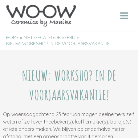
Ga
naar
de
inhoud
HOME
NIET GECATEGORISEERD
NIEUW: WORKSHOP IN DE VOORJAARSVAKANTIE!
NIEUW: WORKSHOP IN DE
VOORJAARSVAKANTIE!
Op woensdagochtend 23 februari mogen deelnemers zelf
weten of ze liever theebeker(s), koffiemokje(s), bordje(s)
of iets anders maken. We blijven op anderhalve meter
afstand, met een groepsgrootte van 4 personen.