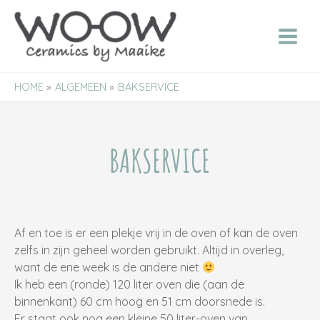
Ga
naar
de
inhoud
HOME
ALGEMEEN
BAKSERVICE
BAKSERVICE
Af en toe is er een plekje vrij in de oven of kan de oven
zelfs in zijn geheel worden gebruikt. Altijd in overleg,
want de ene week is de andere niet
Ik heb een (ronde) 120 liter oven die (aan de
binnenkant) 60 cm hoog en 51 cm doorsnede is.
Er staat ook nog een kleine 50 liter-oven van